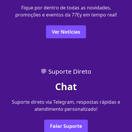
Fique por dentro de todas as novidades,
promoções e eventos da 77Ey em tempo real!
Ver Notícias
💬 Suporte Direto
Chat
Suporte direto via Telegram, respostas rápidas e
atendimento personalizado!
Falar Suporte