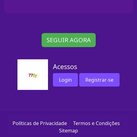
SEGUIR AGORA
Acessos
Login
Registrar-se
Políticas de Privacidade
Termos e Condições
Sitemap