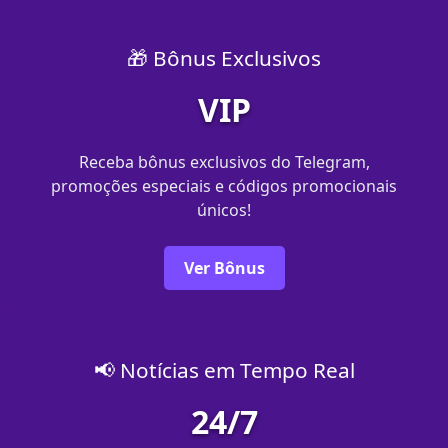
🎁 Bônus Exclusivos
VIP
Receba bônus exclusivos do Telegram,
promoções especiais e códigos promocionais
únicos!
Ver Bônus
📢 Notícias em Tempo Real
24/7